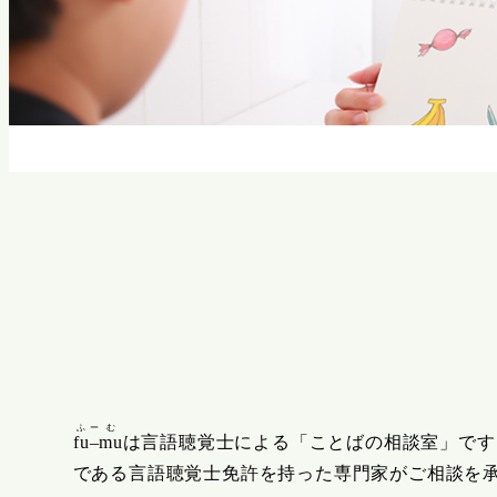
ふ
ー
む
fu
–
mu
は言語聴覚士による「ことばの相談室」です
である言語聴覚士免許を持った専門家がご相談を