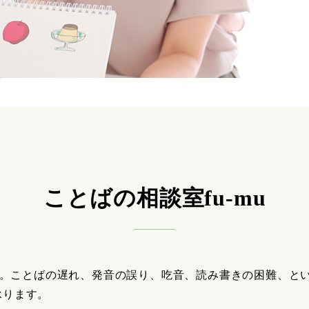
ことばの相談室fu-mu
。ことばの遅れ、発音の誤り、吃音、読み書きの困難、と
承ります。